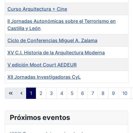
Curso Arquitectura + Cine
II Jornadas Autonómicas sobre el Terrorismo en
Castilla y León
Ciclo de Conferencias Miguel A. Zalama
XV C.I. Historia de la Arquitectura Moderna
V edición Moot Court AEDEUR
XII Jornadas Investigadoras CyL
Tabla de artículos
1
2
3
4
5
6
7
8
9
10
Página 1 de 31
Próximos eventos