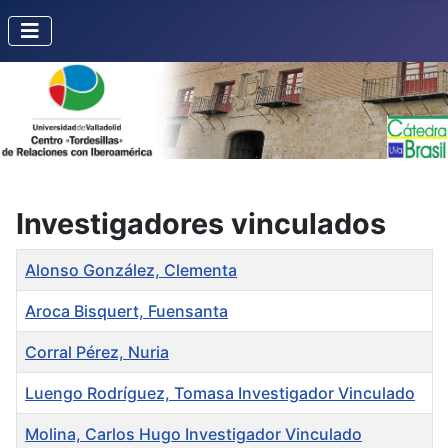
Investigadores vinculados
Título
Alonso González, Clementa
Aroca Bisquert, Fuensanta
Corral Pérez, Nuria
Luengo Rodríguez, Tomasa Investigador Vinculado
Molina, Carlos Hugo Investigador Vinculado